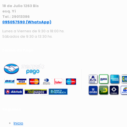
18 de Julio 1263 Bis
esq. Yí
Tel.: 29013386
095057590 (WhatsApp)
Lunes a Viernes de 9:30 a 18:00 hs.
Sábados de 9:30 a 13:30 hs.
Forma de Pago
Seguinos
Inicio