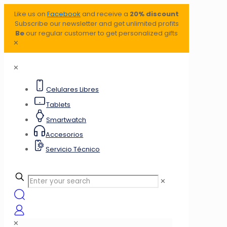
Like us on
Facebook
and receive a
20% discount
Subscribe our newsletter and get unlimited profits
Be
our regular customer to get personalized gifts
✕
✕
Celulares Libres
Tablets
Smartwatch
Accesorios
Servicio Técnico
✕
✕